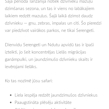
Šajā periodā Tanzānijā notiek dzīvnieku mazuļu
dzimšanas sezona, un tas ir viens no labākajiem
laikiem redzēt mazuļus. Šajā laikā dzimst daudz
dzīvnieku — gnu, zebras, impalas un citi. Šo pieredzi
var piedzīvot vairākos parkos, ne tikai Serengeti.
Dienvidu Serengeti un Ndutu apvidū tas ir īpaši
izteikti, jo šeit koncentrējas Lielās migrācijas
ganāmpulki, un jaundzimušo dzīvnieku skaits ir
ievērojami lielāks.
Ko tas nozīmē jūsu safari:
Liela iespēja redzēt jaundzimušos dzīvniekus
Paaugstināta plēsēju aktivitāte