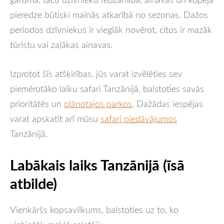
pieredze būtiski mainās atkarībā no sezonas. Dažos
periodos dzīvniekus ir vieglāk novērot, citos ir mazāk
tūristu vai zaļākas ainavas.
Izprotot šīs atšķirības, jūs varat izvēlēties sev
piemērotāko laiku safari Tanzānijā, balstoties savās
prioritātēs un
plānotajos parkos
. Dažādas iespējas
varat apskatīt arī mūsu
safari piedāvājumos
Tanzānijā.
Labākais laiks Tanzānijā (īsā
atbilde)
Vienkāršs kopsavilkums, balstoties uz to, ko