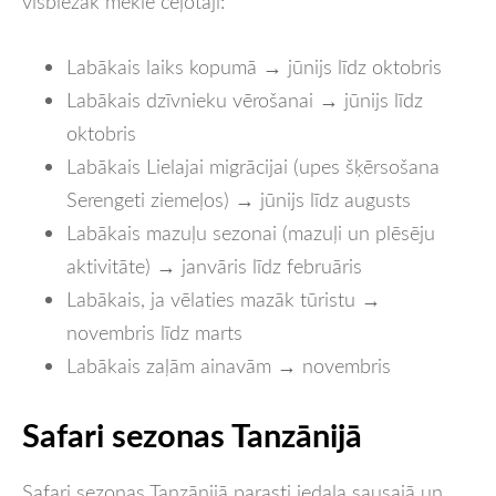
visbiežāk meklē ceļotāji:
Labākais laiks kopumā → jūnijs līdz oktobris
Labākais dzīvnieku vērošanai → jūnijs līdz
oktobris
Labākais Lielajai migrācijai (upes šķērsošana
Serengeti ziemeļos) → jūnijs līdz augusts
Labākais mazuļu sezonai (mazuļi un plēsēju
aktivitāte) → janvāris līdz februāris
Labākais, ja vēlaties mazāk tūristu →
novembris līdz marts
Labākais zaļām ainavām → novembris
Safari sezonas Tanzānijā
Safari sezonas Tanzānijā parasti iedala sausajā un