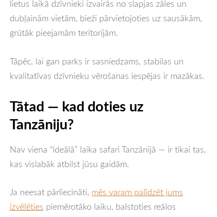
lietus laikā dzīvnieki izvairās no slapjas zāles un
dubļainām vietām, bieži pārvietojoties uz sausākām,
grūtāk pieejamām teritorijām.
Tāpēc, lai gan parks ir sasniedzams, stabilas un
kvalitatīvas dzīvnieku vērošanas iespējas ir mazākas.
Tātad — kad doties uz
Tanzāniju?
Nav viena “ideālā” laika safari Tanzānijā — ir tikai tas,
kas vislabāk atbilst jūsu gaidām.
Ja neesat pārliecināti,
mēs varam palīdzēt jums
izvēlēties
piemērotāko laiku, balstoties reālos