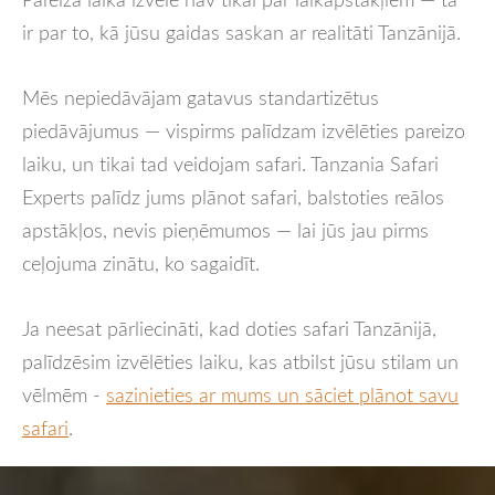
ir par to, kā jūsu gaidas saskan ar realitāti Tanzānijā.
Mēs nepiedāvājam gatavus standartizētus
piedāvājumus — vispirms palīdzam izvēlēties pareizo
laiku, un tikai tad veidojam safari. Tanzania Safari
Experts palīdz jums plānot safari, balstoties reālos
apstākļos, nevis pieņēmumos — lai jūs jau pirms
ceļojuma zinātu, ko sagaidīt.
Ja neesat pārliecināti, kad doties safari Tanzānijā,
palīdzēsim izvēlēties laiku, kas atbilst jūsu stilam un
vēlmēm -
sazinieties ar mums un sāciet plānot savu
safari
.