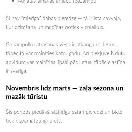
Atklātas ainavas ar labu redzamību
Šī nav “mierīga” dabas pieredze — tā ir īsta savvaļa,
kur dzimšana un medības notiek vienlaikus.
Ganāmpulku atrašanās vieta ir atkarīga no lietus,
tāpēc tā var mainīties katru gadu. Arī piekļuve Ndutu
apvidum var mainīties, īpaši pēc lietus, tāpēc elastība
ir svarīga.
Novembris līdz marts — zaļā sezona un
mazāk tūristu
Šis periods piedāvā atšķirīgu safari pieredzi un bieži
tiek nepamatoti ignorēts.