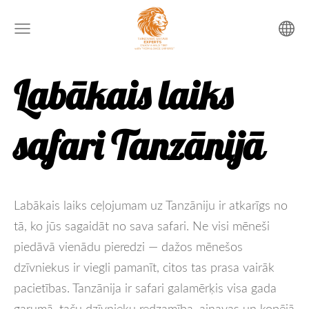
Labākais laiks
safari Tanzānijā
Labākais laiks ceļojumam uz Tanzāniju ir atkarīgs no
tā, ko jūs sagaidāt no sava safari. Ne visi mēneši
piedāvā vienādu pieredzi — dažos mēnešos
dzīvniekus ir viegli pamanīt, citos tas prasa vairāk
pacietības. Tanzānija ir safari galamērķis visa gada
garumā, taču dzīvnieku redzamība, ainavas un kopējā