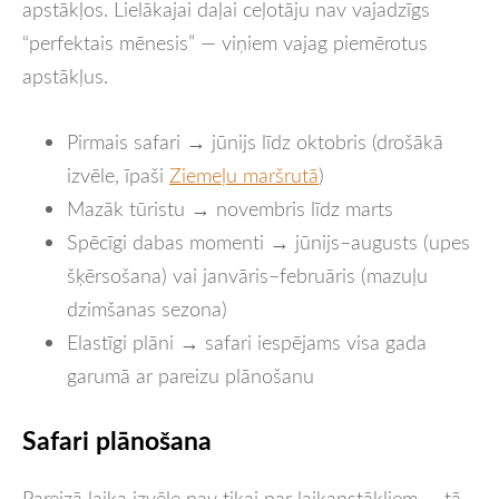
apstākļos. Lielākajai daļai ceļotāju nav vajadzīgs
“perfektais mēnesis” — viņiem vajag piemērotus
apstākļus.
Pirmais safari → jūnijs līdz oktobris (drošākā
izvēle, īpaši
Ziemeļu maršrutā
)
Mazāk tūristu → novembris līdz marts
Spēcīgi dabas momenti → jūnijs–augusts (upes
šķērsošana) vai janvāris–februāris (mazuļu
dzimšanas sezona)
Elastīgi plāni → safari iespējams visa gada
garumā ar pareizu plānošanu
Safari plānošana
Pareizā laika izvēle nav tikai par laikapstākļiem — tā