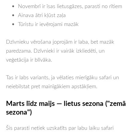
Novembrī ir īsas lietusgāzes, parasti no rītiem
Ainava ātri kļūst zaļa
Tūristu ir ievērojami mazāk
Dzīvnieku vērošana joprojām ir laba, bet mazāk
paredzama. Dzīvnieki ir vairāk izkliedēti, un
veģetācija ir blīvāka.
Tas ir labs variants, ja vēlaties mierīgāku safari un
neiebilstat pret mainīgākiem apstākļiem.
Marts līdz maijs — lietus sezona ("zemā
sezona")
Šis parasti netiek uzskatīts par labu laiku safari