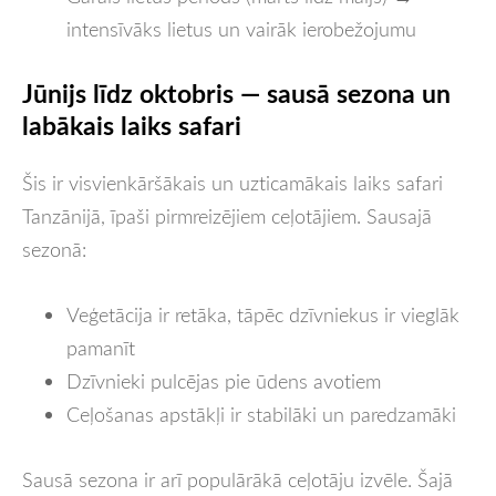
intensīvāks lietus un vairāk ierobežojumu
Jūnijs līdz oktobris — sausā sezona un
labākais laiks safari
Šis ir visvienkāršākais un uzticamākais laiks safari
Tanzānijā, īpaši pirmreizējiem ceļotājiem. Sausajā
sezonā:
Veģetācija ir retāka, tāpēc dzīvniekus ir vieglāk
pamanīt
Dzīvnieki pulcējas pie ūdens avotiem
Ceļošanas apstākļi ir stabilāki un paredzamāki
Sausā sezona ir arī populārākā ceļotāju izvēle. Šajā