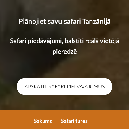
Plānojiet savu safari Tanzānijā
Safari piedāvājumi, balstīti reālā vietējā
pieredzē
​APSKATĪT SAFARI PIEDĀVĀJUMUS​
Sākums
Safari tūres