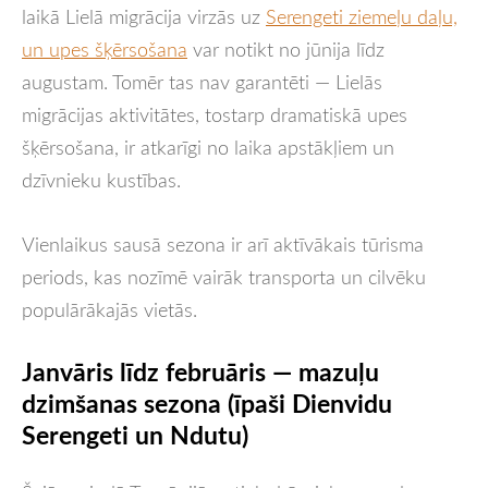
laikā Lielā migrācija virzās uz
Serengeti ziemeļu daļu,
un upes šķērsošana
var notikt no jūnija līdz
augustam. Tomēr tas nav garantēti — Lielās
migrācijas aktivitātes, tostarp dramatiskā upes
šķērsošana, ir atkarīgi no laika apstākļiem un
dzīvnieku kustības.
Vienlaikus sausā sezona ir arī aktīvākais tūrisma
periods, kas nozīmē vairāk transporta un cilvēku
populārākajās vietās.
Janvāris līdz februāris — mazuļu
dzimšanas sezona (īpaši Dienvidu
Serengeti un Ndutu)