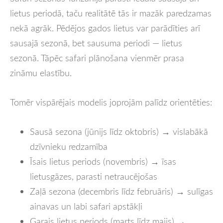
lietus periodā, taču realitātē tās ir mazāk paredzamas
nekā agrāk. Pēdējos gados lietus var parādīties arī
sausajā sezonā, bet sausuma periodi — lietus
sezonā. Tāpēc safari plānošana vienmēr prasa
zināmu elastību.
Tomēr vispārējais modelis joprojām palīdz orientēties:
Sausā sezona (jūnijs līdz oktobris) → vislabākā
dzīvnieku redzamība
Īsais lietus periods (novembris) → īsas
lietusgāzes, parasti netraucējošas
Zaļā sezona (decembris līdz februāris) → sulīgas
ainavas un labi safari apstākļi
Garais lietus periods (marts līdz maijs) →