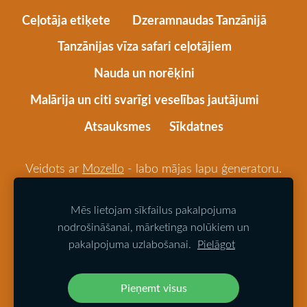
Ceļotāja etiķete
Dzeramnaudas Tanzānijā
Tanzānijas vīza safari ceļotājiem
Nauda un norēķini
Malārija un citi svarīgi veselības jautājumi
Atsauksmes
Sīkdatnes
Veidots ar
Mozello
- labo mājas lapu ģeneratoru.
Izmantotas Alberta Kareļa, Daces Zandfeldes,
Romāna Širimas, Anda Liepas, Ričarda Krūzes
Mēs lietojam sīkfailus pakalpojuma
nodrošināšanai, mārketinga nolūkiem un
fotogrāfijas.
pakalpojuma uzlabošanai.
Pielāgot
© 2024 Visas tiesības rezervētas
Pieņemt visus