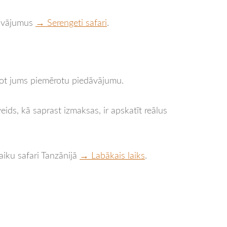
edāvājumus
→ Serengeti safari
.
vot jums piemērotu piedāvājumu.
ids, kā saprast izmaksas, ir apskatīt reālus
aiku safari Tanzānijā
→ Labākais laiks
.