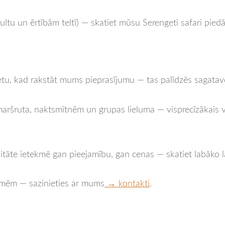
 gultu un ērtībām teltī) — skatiet mūsu Serengeti safari pi
tu, kad rakstāt mums pieprasījumu — tas palīdzēs sagata
 maršruta, naktsmītnēm un grupas lieluma — visprecīzākais ve
litāte ietekmē gan pieejamību, gan cenas — skatiet labāko l
ēlmēm — sazinieties ar mums
→ kontakti
.