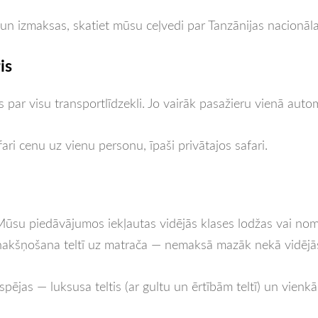
 un izmaksas, skatiet mūsu ceļvedi par Tanzānijas nacionā
is
as par visu transportlīdzekli. Jo vairāk pasažieru vienā aut
ari cenu uz vienu personu, īpaši privātajos safari.
 Mūsu piedāvājumos iekļautas vidējās klases lodžas vai n
 nakšņošana teltī uz matrača — nemaksā mazāk nekā vidējās
iespējas — luksusa teltis (ar gultu un ērtībām teltī) un vien