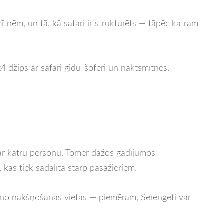
ītnēm, un tā, kā safari ir strukturēts — tāpēc katram
x4 džips ar safari gidu-šoferi un naktsmītnes.
 par katru personu. Tomēr dažos gadījumos —
kas tiek sadalīta starp pasažieriem.
ā no nakšņošanas vietas — piemēram, Serengeti var