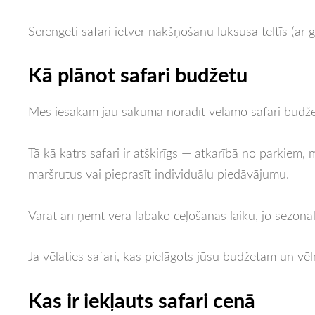
Serengeti safari ietver nakšņošanu luksusa teltīs (ar
Kā plānot safari budžetu
Mēs iesakām jau sākumā norādīt vēlamo safari budže
Tā kā katrs safari ir atšķirīgs — atkarībā no parkiem,
maršrutus vai pieprasīt individuālu piedāvājumu.
Varat arī ņemt vērā labāko ceļošanas laiku, jo sezona
Ja vēlaties safari, kas pielāgots jūsu budžetam un v
Kas ir iekļauts safari cenā