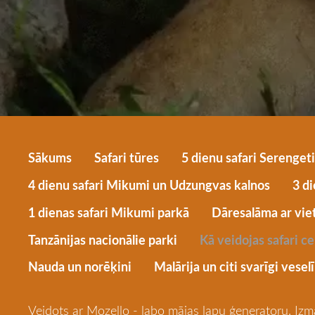
Sākums
Safari tūres
5 dienu safari Serenget
4 dienu safari Mikumi un Udzungvas kalnos
3 di
1 dienas safari Mikumi parkā
Dāresalāma ar viet
Tanzānijas nacionālie parki
Kā veidojas safari c
Nauda un norēķini
Malārija un citi svarīgi vesel
Veidots ar
Mozello
- labo mājas lapu ģeneratoru. Izm