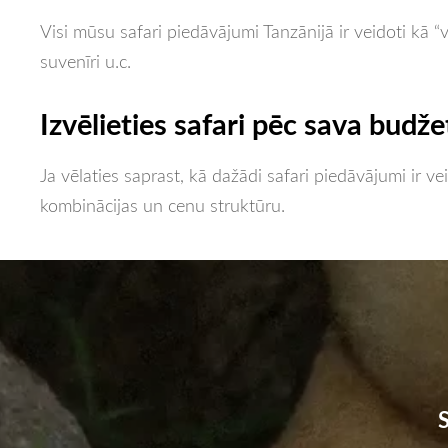
Visi mūsu safari piedāvājumi Tanzānijā ir veidoti kā “
suvenīri u.c.
Izvēlieties safari pēc sava budže
Ja vēlaties saprast, kā dažādi safari piedāvājumi ir v
kombinācijas un cenu struktūru.
S