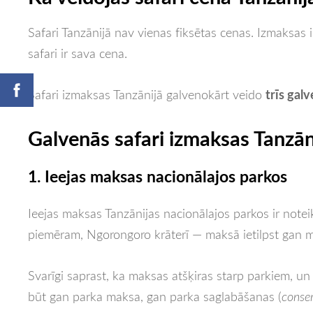
Safari Tanzānijā nav vienas fiksētas cenas. Izmaksas 
safari ir sava cena.
trīs gal
Safari izmaksas Tanzānijā galvenokārt veido
Galvenās safari izmaksas Tanzān
1. Ieejas maksas nacionālajos parkos
Ieejas maksas Tanzānijas nacionālajos parkos ir note
piemēram, Ngorongoro krāterī — maksā ietilpst gan ma
Svarīgi saprast, ka maksas atšķiras starp parkiem, 
būt gan parka maksa, gan parka saglabāšanas (
conse