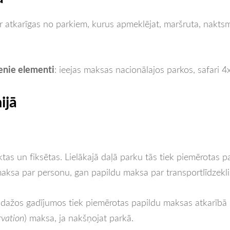
ir atkarīgas no parkiem, kurus apmeklējat, maršruta, naktsm
venie elementi
: ieejas maksas nacionālajos parkos, safari 4
ijā
iktas un fiksētas. Lielākajā daļā parku tās tiek piemērotas
ksa par personu, gan papildu maksa par transportlīdzekli, 
un dažos gadījumos tiek piemērotas papildu maksas atkarīb
rvation
) maksa, ja nakšņojat parkā.