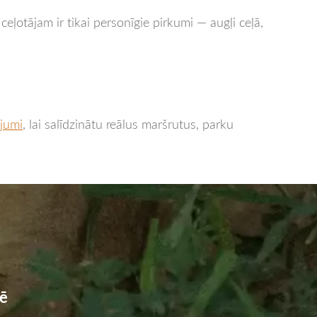
eļotājam ir tikai personīgie pirkumi — augļi ceļā,
ājumi
, lai salīdzinātu reālus maršrutus, parku
zē