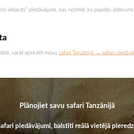
viss iekļauts” piedāvājumi, kas nozīmē, ka papildu izdevumi c
ta
eidoti, varat apskatīt mūsu
safari Tanzānijā → safari piedāv
Plānojiet savu safari Tanzānijā
afari piedāvājumi, balstīti reālā vietējā piered