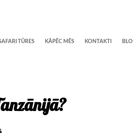
SAFARI TŪRES
KĀPĒC MĒS
KONTAKTI
BLO
Tanzānijā?
ā