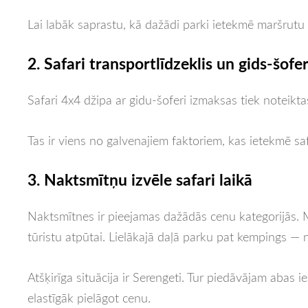
Lai labāk saprastu, kā dažādi parki ietekmē maršrutu
2. Safari transportlīdzeklis un gids-šofer
Safari 4x4 džipa ar gidu-šoferi izmaksas tiek noteikt
Tas ir viens no galvenajiem faktoriem, kas ietekmē saf
3. Naktsmītņu izvēle safari laikā
Naktsmītnes ir pieejamas dažādās cenu kategorijās.
tūristu atpūtai. Lielākajā daļā parku pat kempings —
Atšķirīga situācija ir Serengeti. Tur piedāvājam abas 
elastīgāk pielāgot cenu.