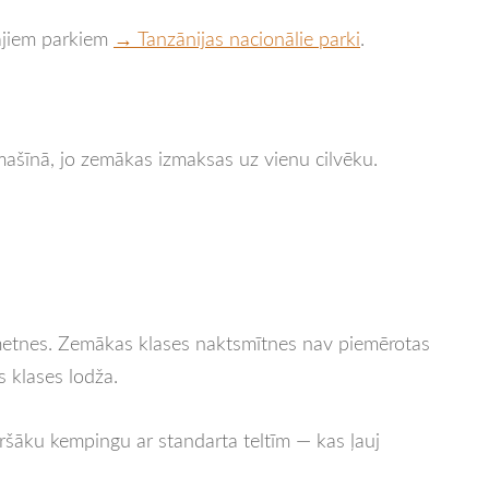
lajiem parkiem
→ Tanzānijas nacionālie parki
.
omašīnā, jo zemākas izmaksas uz vienu cilvēku.
ometnes. Zemākas klases naktsmītnes nav piemērotas
 klases lodža.
kāršāku kempingu ar standarta teltīm — kas ļauj