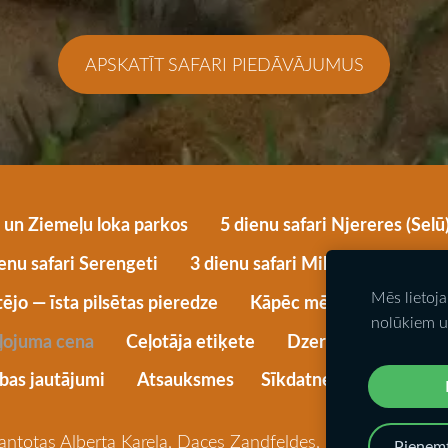
​APSKATĪT SAFARI PIEDĀVĀJUMUS​
i un Ziemeļu loka parkos
5 dienu safari Njereres (Sel
enu safari Serengeti
3 dienu safari Mikumi parkā
Mēs lietoj
ējo — īsta pilsētas pieredze
Kāpēc mēs
Blogs
nolūkiem u
eļojuma cena
Ceļotāja etiķete
Dzeramnaudas Tanzā
ības jautājumi
Atsauksmes
Sīkdatnes
antotas Alberta Kareļa, Daces Zandfeldes, Romāna Širimas,
Pieņemt