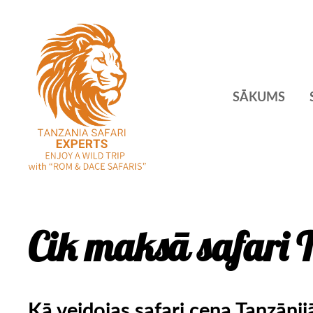
SĀKUMS
Cik maksā safari 
Kā veidojas safari cena Tanzānij