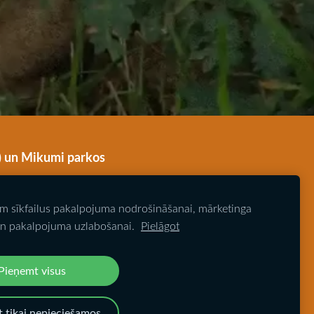
ū) un Mikumi parkos
2 dienu safari Mikumi parkā
am sīkfailus pakalpojuma nodrošināšanai, mārketinga
Labākais laiks Tanzānijas apmeklējumam
n pakalpojuma uzlabošanai.
Pielāgot
nijā
Tanzānijas vīza safari ceļotājiem
Pieņemt visus
 Anda Liepas, Ričarda Krūzes fotogrāfijas.
 tikai nepieciešamos